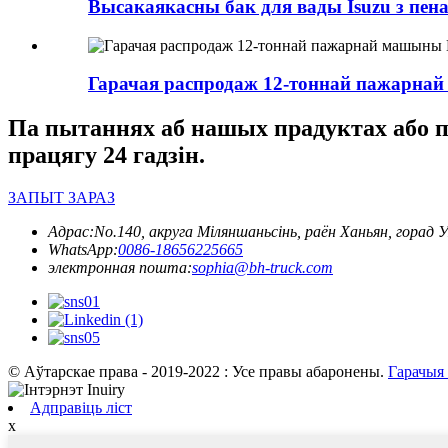
Высакаякасны бак для вады Isuzu з п
Гарачая распродаж 12-тоннай пажарнай
Па пытаннях аб нашых прадуктах або пр
працягу 24 гадзін.
ЗАПЫТ ЗАРАЗ
Адрас:
No.140, акруга Міляншаньсінь, раён Ханьян, горад 
WhatsApp:
0086-18656225665
электронная пошта:
sophia@bh-truck.com
© Аўтарскае права - 2019-2022 : Усе правы абаронены.
Гарачыя
Адправіць ліст
x