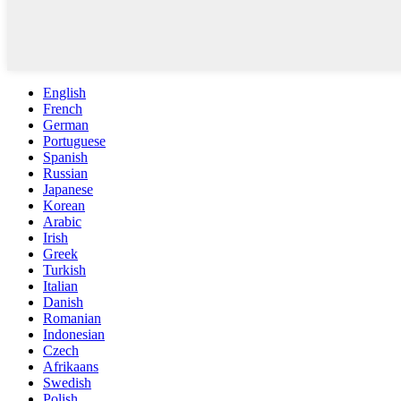
English
French
German
Portuguese
Spanish
Russian
Japanese
Korean
Arabic
Irish
Greek
Turkish
Italian
Danish
Romanian
Indonesian
Czech
Afrikaans
Swedish
Polish