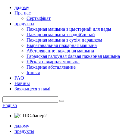
дадому
Пра нас
Сертыфікат
прадукты
Пажарная машына з цыстэрнай для вады
Пажарная машына з вадой\пенай
Пажарная машына з сухім парашком
Выратавальная пажарная машына
Абсталяванне пажарная машына
Гарадская галоўная баявая пажарная машына
Лёгкая пажарная машына
Пажарнае абсталяванне
Іншыя
FAQ
Навіны
Звяжыцеся з намі
English
дадому
прадукты