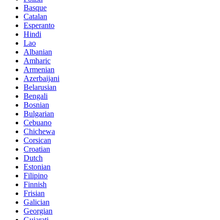
Basque
Catalan
Esperanto
Hindi
Lao
Albanian
Amharic
Armenian
Azerbaijani
Belarusian
Bengali
Bosnian
Bulgarian
Cebuano
Chichewa
Corsican
Croatian
Dutch
Estonian
Filipino
Finnish
Frisian
Galician
Georgian
Gujarati