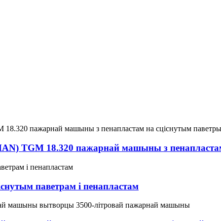
(MAN) TGM 18.320 пажарнай машыны з пенапласта
снутым паветрам і пенапластам