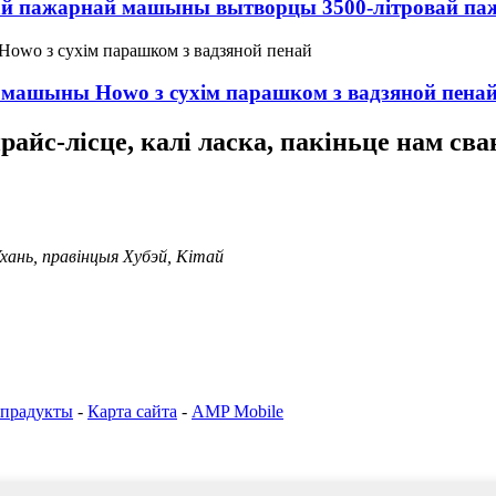
енай пажарнай машыны вытворцы 3500-літровай 
 машыны Howo з сухім парашком з вадзяной пена
айс-лісце, калі ласка, пакіньце нам св
Ухань, правінцыя Хубэй, Кітай
 прадукты
-
Карта сайта
-
AMP Mobile