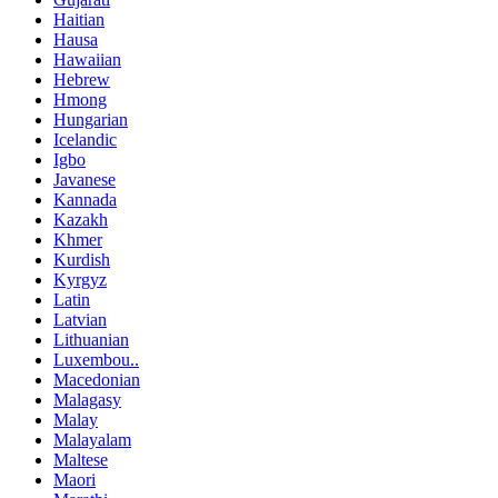
Haitian
Hausa
Hawaiian
Hebrew
Hmong
Hungarian
Icelandic
Igbo
Javanese
Kannada
Kazakh
Khmer
Kurdish
Kyrgyz
Latin
Latvian
Lithuanian
Luxembou..
Macedonian
Malagasy
Malay
Malayalam
Maltese
Maori