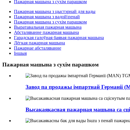
Пажарная машына з сухім парашком
Пажарная машына з цыстэрнай для вады
Пажарная машына з вадой\пенай
Пажарная машына з сухім парашком
Выратавальная пажарная машына
Абсталяванне пажарная машына
Гарадская галоўная баявая пажарная машына
Лёгкая пажарная машына
Пажарнае абсталяванне
Іншыя
Пажарная машына з сухім парашком
Завод па продажы імпартнай Германіі 
Высакаякасная пажарная машына са сці