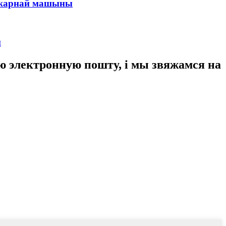
пажарнай машыны
й
аю электронную пошту, і мы звяжамся на