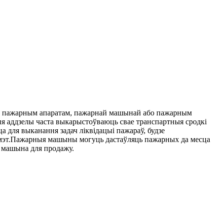
, пажарным апаратам, пажарнай машынай або пажарным
ыя аддзелы часта выкарыстоўваюць свае транспартныя сродкі
для выканання задач ліквідацыі пажараў, будзе
 мэт.Пажарныя машыны могуць дастаўляць пажарных да месца
я машына для продажу.