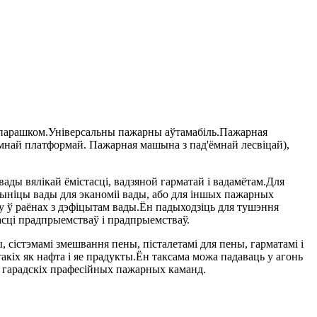
арашком.Універсальны пажарны аўтамабіль.Пажарная
мнай платформай. Пажарная машына з пад'ёмнай лесвіцай),
ды вялікай ёмістасці, вадзяной гарматай і вадамётам.Для
рыніцы вады для эканоміі вады, або для іншых пажарных
 ў раёнах з дэфіцытам вады.Ён падыходзіць для тушэння
асці прадпрыемстваў і прадпрыемстваў.
сістэмамі змешвання пены, пісталетамі для пены, гарматамі і
кіх як нафта і яе прадукты.Ён таксама можа падаваць у агонь
, гарадскіх прафесійных пажарных каманд.