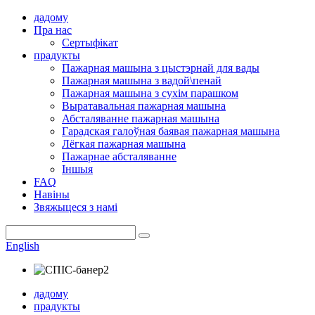
дадому
Пра нас
Сертыфікат
прадукты
Пажарная машына з цыстэрнай для вады
Пажарная машына з вадой\пенай
Пажарная машына з сухім парашком
Выратавальная пажарная машына
Абсталяванне пажарная машына
Гарадская галоўная баявая пажарная машына
Лёгкая пажарная машына
Пажарнае абсталяванне
Іншыя
FAQ
Навіны
Звяжыцеся з намі
English
дадому
прадукты