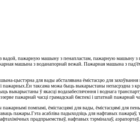
адой, пажарную машыну з пенапластам, пажарную машыну з п
жарная машына з воданапорнай вежай. Пажарная машына з пад'ё
шына-цыстэрна для вады абсталявана ёмістасцю для захоўвання ва
у і пажарных.Ён таксама можа быць выкарыстаны непасрэдна з к
ць выкарыстаны ў якасці водазабеспячэння і воднага транспарту
рэзерве пажарнай часці грамадскай бяспекі і штатнай пажарнай ч
арнымі помпамі, ёмістасцямі для вады, ёмістасцямі для пены, 
аць пажары.Гэта асабліва падыходзіць для нафтавых пажараў, та
афтахімічных прадпрыемстваў, нафтавых тэрміналаў, аэрапортаў