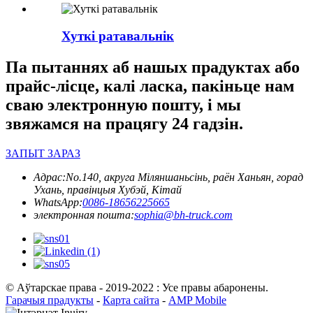
Хуткі ратавальнік
Па пытаннях аб нашых прадуктах або
прайс-лісце, калі ласка, пакіньце нам
сваю электронную пошту, і мы
звяжамся на працягу 24 гадзін.
ЗАПЫТ ЗАРАЗ
Адрас:
No.140, акруга Міляншаньсінь, раён Ханьян, горад
Ухань, правінцыя Хубэй, Кітай
WhatsApp:
0086-18656225665
электронная пошта:
sophia@bh-truck.com
© Аўтарскае права - 2019-2022 : Усе правы абаронены.
Гарачыя прадукты
-
Карта сайта
-
AMP Mobile