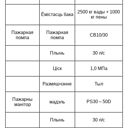
2500 кг вады + 1000
Ёмістасць бака
кг пены
Пажарная
Пажарная
CB10/30
помпа
помпа
Плынь
30 л/с
Ціск
1,0 МПа
Размяшчэнне
Тыл
Пажарны
PS30～50D
мадэль
манітор
Плынь
30 л/с