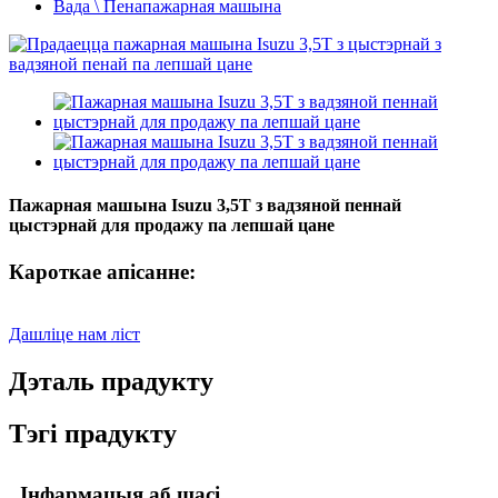
Вада \ Пенапажарная машына
Пажарная машына Isuzu 3,5T з вадзяной пеннай
цыстэрнай для продажу па лепшай цане
Кароткае апісанне:
Дашліце нам ліст
Дэталь прадукту
Тэгі прадукту
Інфармацыя аб шасі