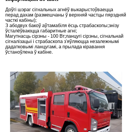
Доўгі шэраг сігнальных агнёў выкарыстоўваецца
перад дахам (размешчаны ў верхняй частцы пярэдняй
часткі кабіны);
З абодвух бакоў аўтамабіля ёсць страбаскопы;знізу
ўсталёўваюцца габаритные агні;
Магутнасць сірэны - 100 Вт;ланцугі сірэны, сігнальнай
сігналізацыі і страбаскопа з'яўляюцца незалежнымі
дадатковымі ланцугамі, а прылада кіравання
ўстаноўлена ў кабіне.