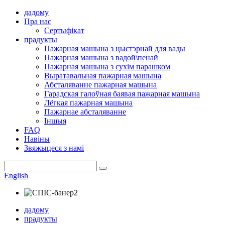
дадому
Пра нас
Сертыфікат
прадукты
Пажарная машына з цыстэрнай для вады
Пажарная машына з вадой\пенай
Пажарная машына з сухім парашком
Выратавальная пажарная машына
Абсталяванне пажарная машына
Гарадская галоўная баявая пажарная машына
Лёгкая пажарная машына
Пажарнае абсталяванне
Іншыя
FAQ
Навіны
Звяжыцеся з намі
English
дадому
прадукты