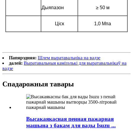
Дыяпазон
≥ 50 м
Ціск
1,0 Мпа
Папярэдняя:
Шлем выратавальніка на вадзе
далей:
Выратавальныя камізэлькі для выратавальнікаў на
вадзе
Спадарожныя тавары
Высакаякасная пенная пажарная
машына з бакам для вады Isuzu ...