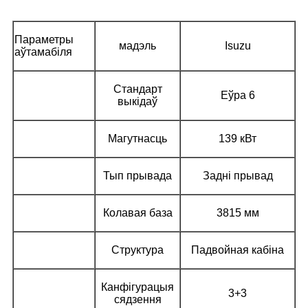
Параметры
мадэль
Isuzu
аўтамабіля
Стандарт
Еўра 6
выкідаў
Магутнасць
139 кВт
Тып прывада
Задні прывад
Колавая база
3815 мм
Структура
Падвойная кабіна
Канфігурацыя
3+3
сядзення