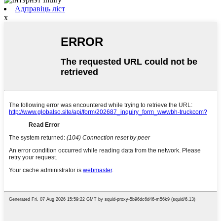
Адправіць ліст
x