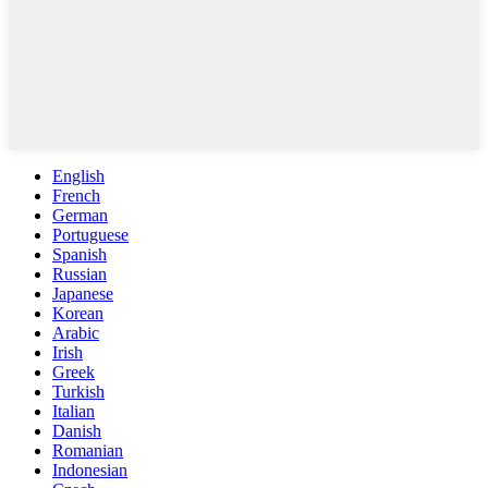
English
French
German
Portuguese
Spanish
Russian
Japanese
Korean
Arabic
Irish
Greek
Turkish
Italian
Danish
Romanian
Indonesian