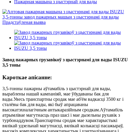
Пажарная машына з цыстэрнай для вады
Завод пажарных грузавікоў з цыстэрнамі для вады ISUZU
3,5 тоны
Кароткае апісанне:
3,5-тонны пажарны аўтамабіль з цыстэрнай для вады,
выраблены нашай кампаніяй, мае ўбудаваны бак для
вады.Увесь транспартны сродак мае аб'ём вадкасці 3500 кг і
сталёвы бак для вады, які быў апрацаваны
высокатэхналагічным антыкаразійным сродкам.Аўтамабіль
атрымлівае магутнасць праз шасі і мае дызельны рухавік з
турбонаддувом.Транспартны сродак мае характарыстыкі
вялікай удзельнай магутнасці, вялікай колькасці пасажыраў,
высокіх комплексных характарыстык і цэнтралізаванага і