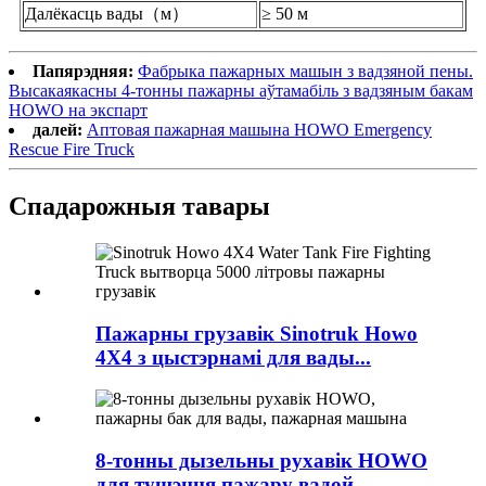
Далёкасць вады（м）
≥ 50 м
Папярэдняя:
Фабрыка пажарных машын з вадзяной пены.
Высакаякасны 4-тонны пажарны аўтамабіль з вадзяным бакам
HOWO на экспарт
далей:
Аптовая пажарная машына HOWO Emergency
Rescue Fire Truck
Спадарожныя тавары
Пажарны грузавік Sinotruk Howo
4X4 з цыстэрнамі для вады...
8-тонны дызельны рухавік HOWO
для тушэння пажару вадой...