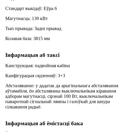
Стандарт выкідаў: Еўра 6
Магутнасць: 139 кВт
Тып прывада: Задні прывад
Колавая база: 3815 мм
Інфармацыя аб таксі
Канструкцыя: падвойная кабіна
Канфігурацыя сядзенняў: 3+3
Абсталяванне: у дадатак да арыгінальнага абсталявання
аўтамабіля, ён абсталяваны выключальнікам кіравання
адборам магутнасці, сірэнай 100 Вт, выключальнікам
паваротнай сігнальнай лямпы і галоўкай для шнура
сілкавання радыё.
Інфармацыя аб ёмістасці бака