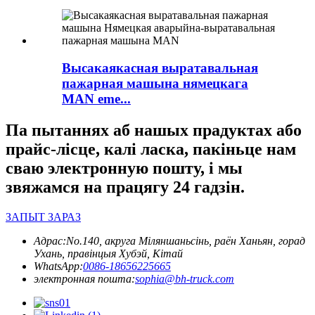
Высакаякасная выратавальная
пажарная машына нямецкага
MAN eme...
Па пытаннях аб нашых прадуктах або
прайс-лісце, калі ласка, пакіньце нам
сваю электронную пошту, і мы
звяжамся на працягу 24 гадзін.
ЗАПЫТ ЗАРАЗ
Адрас:
No.140, акруга Міляншаньсінь, раён Ханьян, горад
Ухань, правінцыя Хубэй, Кітай
WhatsApp:
0086-18656225665
электронная пошта:
sophia@bh-truck.com