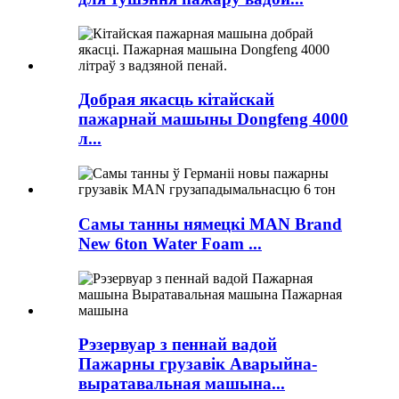
Добрая якасць кітайскай
пажарнай машыны Dongfeng 4000
л...
Самы танны нямецкі MAN Brand
New 6ton Water Foam ...
Рэзервуар з пеннай вадой
Пажарны грузавік Аварыйна-
выратавальная машына...