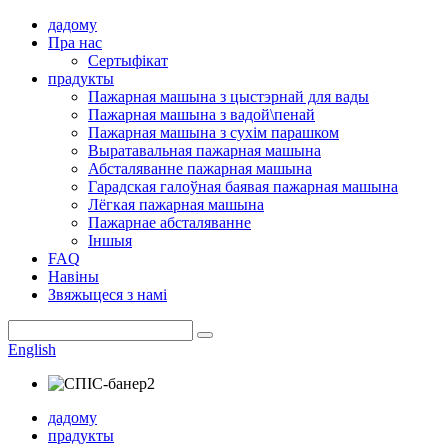
дадому
Пра нас
Сертыфікат
прадукты
Пажарная машына з цыстэрнай для вады
Пажарная машына з вадой\пенай
Пажарная машына з сухім парашком
Выратавальная пажарная машына
Абсталяванне пажарная машына
Гарадская галоўная баявая пажарная машына
Лёгкая пажарная машына
Пажарнае абсталяванне
Іншыя
FAQ
Навіны
Звяжыцеся з намі
English
дадому
прадукты