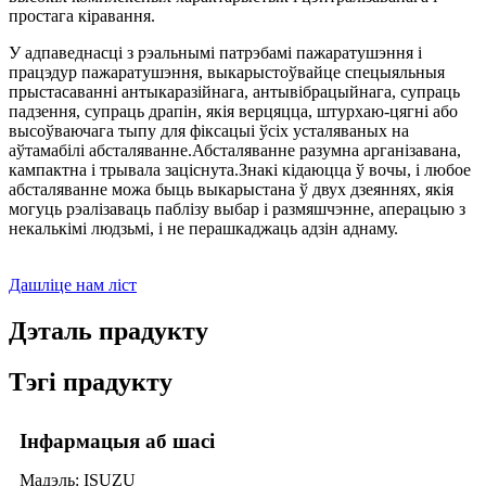
простага кіравання.
У адпаведнасці з рэальнымі патрэбамі пажаратушэння і
працэдур пажаратушэння, выкарыстоўвайце спецыяльныя
прыстасаванні антыкаразійнага, антывібрацыйнага, супраць
падзення, супраць драпін, якія верцяцца, штурхаю-цягні або
высоўваючага тыпу для фіксацыі ўсіх усталяваных на
аўтамабілі абсталяванне.Абсталяванне разумна арганізавана,
кампактна і трывала заціснута.Знакі кідаюцца ў вочы, і любое
абсталяванне можа быць выкарыстана ў двух дзеяннях, якія
могуць рэалізаваць паблізу выбар і размяшчэнне, аперацыю з
некалькімі людзьмі, і не перашкаджаць адзін аднаму.
Дашліце нам ліст
Дэталь прадукту
Тэгі прадукту
Інфармацыя аб шасі
Мадэль: ISUZU