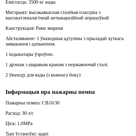
Ёмістасць: 3500 кг вады
Матэрыял: высакаякасная сталёвая пласціна з
высокатэхналагічнай антыкаразійнай апрацоўкай
Канструкцыя: Рама зварная
Абсталяванне: 1 ўваходныя адтуліны з прыладай хуткага
замыкання і адчынення.
1 індыкатары ўзроўню.
1 дрэнаж з шаравым кранам з нержавеючай сталі.
2 ўваходу для вады (з кожнага боку)
Інфармацыя пра пажарны помпа
Пажарны помпа: CB10/30
Расход: 30 л/с
Ціск: 1.0MPa
Тып ўстаноўкі: задні