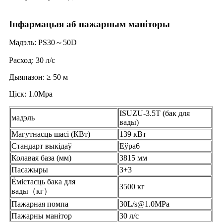
Інфармацыя аб пажарным маніторы
Мадэль: PS30～50D
Расход: 30 л/с
Дыяпазон: ≥ 50 м
Ціск: 1.0Mpa
ISUZU-3.5T (бак для
мадэль
вады)
Магутнасць шасі (КВт)
139 кВт
Стандарт выкідаў
Еўра6
Колавая база (мм)
3815 мм
Пасажыры
3+3
Ёмістасць бака для
3500 кг
вады（кг）
Пажарная помпа
30L/s@1.0MPa
Пажарны манітор
30 л/с