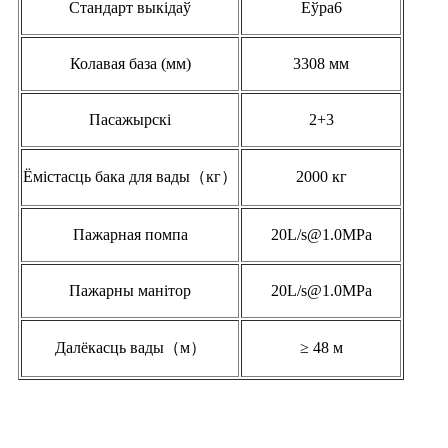
Стандарт выкідаў
Еўра6
Колавая база (мм)
3308 мм
Пасажырскі
2+3
Ёмістасць бака для вады（кг）
2000 кг
Пажарная помпа
20L/s@1.0MPa
Пажарны манітор
20L/s@1.0MPa
Далёкасць вады（м）
≥ 48 м