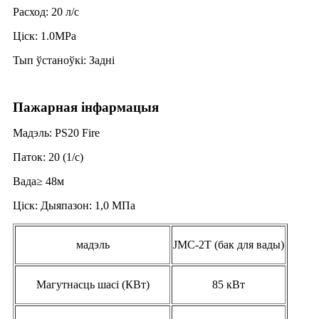
Расход: 20 л/с
Ціск: 1.0MPa
Тып ўстаноўкі: Задні
Пажарная інфармацыя
Мадэль: PS20 Fire
Паток: 20 (1/с)
Вада≥ 48м
Ціск: Дыяпазон: 1,0 МПа
мадэль
JMC-2T (бак для вады)
Магутнасць шасі (КВт)
85 кВт