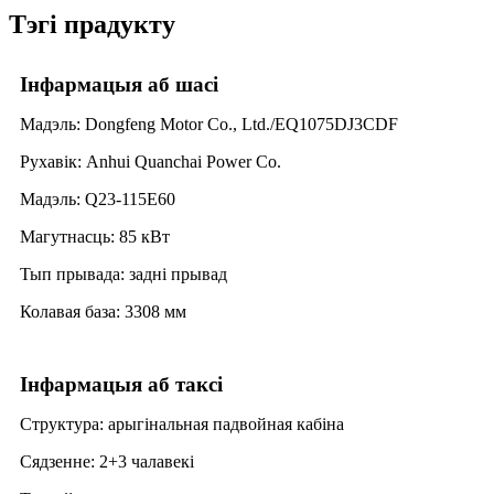
Тэгі прадукту
Інфармацыя аб шасі
Мадэль: Dongfeng Motor Co., Ltd./EQ1075DJ3CDF
Рухавік: Anhui Quanchai Power Co.
Мадэль: Q23-115E60
Магутнасць: 85 кВт
Тып прывада: задні прывад
Колавая база: 3308 мм
Інфармацыя аб таксі
Структура: арыгінальная падвойная кабіна
Сядзенне: 2+3 чалавекі