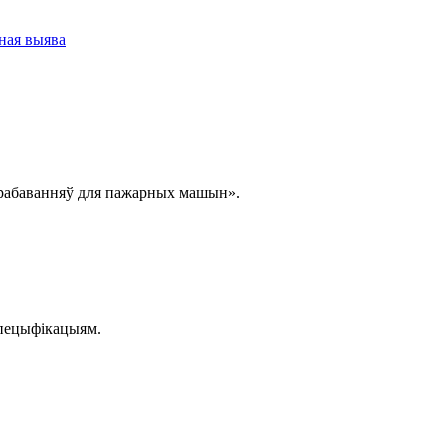
прабаванняў для пажарных машын».
спецыфікацыям.