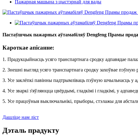
Пажарная машына з цыстэрнай для вады
Пастаўшчык пажарных аўтамабіляў Dengfeng Прамы прода
Кароткае апісанне:
1. Прадукцыйнасць усяго транспартнага сродку адпавядае па
2. Знешні выгляд усяго транспартнага сродку захоўвае пэўную 
3. Усе заклёпкі павінны падтрымліваць пэўную шчыльнасць у а
4. Усе зваркі з'яўляюцца цвёрдымі, гладкімі і гладкімі, у адпав
5. Усе працоўныя выключальнікі, прыборы, стэлажы для абсталя
Дашліце нам ліст
Дэталь прадукту