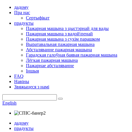
дадому
Пра нас
Сертыфікат
прадукты
Пажарная машына з цыстэрнай для вады
Пажарная машына з вадой\пенай
Пажарная машына з сухім парашком
Выратавальная пажарная машына
Абсталяванне пажарная машына
Гарадская галоўная баявая пажарная машына
Лёгкая пажарная машына
Пажарнае абсталяванне
Іншыя
FAQ
Навіны
Звяжыцеся з намі
English
дадому
прадукты