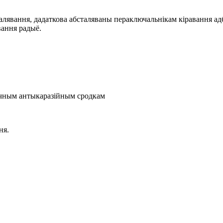
талявання, дадаткова абсталяваны пераключальнікам кіравання ад
вання радыё.
ічным антыкаразійным сродкам
ня.