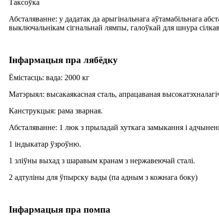
Таксоўка
Абсталяванне: у дадатак да арыгінальнага аўтамабільнага абс
выключальнікам сігнальнай лямпы, галоўкай для шнура сілка
Інфармацыя пра лябёдку
Ёмістасць: вада: 2000 кг
Матэрыял: высакаякасная сталь, апрацаваная высокатэхналаг
Канструкцыя: рама зварная.
Абсталяванне: 1 люк з прыладай хуткага замыкання і адчынен
1 індыкатар ўзроўню.
1 зліўны выхад з шаравым кранам з нержавеючай сталі.
2 адтуліны для ўпырску вады (па адным з кожнага боку)
Інфармацыя пра помпа